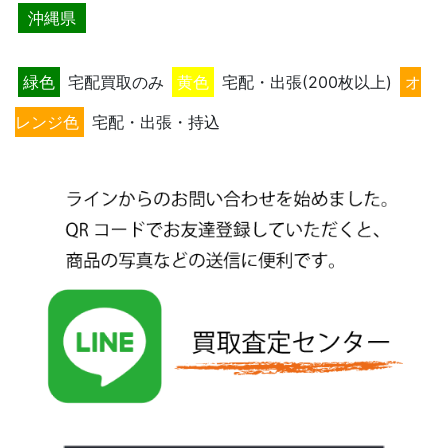
沖縄県
緑色
宅配買取のみ
黄色
宅配・出張(200枚以上)
オ
レンジ色
宅配・出張・持込