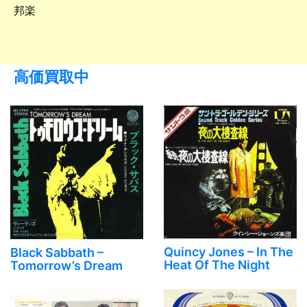
邦楽
高価買取中
Quincy Jones ‎– In The
Black Sabbath ‎–
Heat Of The Night
Tomorrow’s Dream