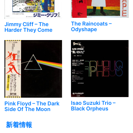
The Raincoats ‎–
Jimmy Cliff – The
Odyshape
Harder They Come
Isao Suzuki Trio ‎–
Pink Floyd ‎– The Dark
Black Orpheus
Side Of The Moon
新着情報