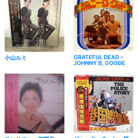
GRATEFUL DEAD –
小山ルミ
JOHNNY B, GOODE