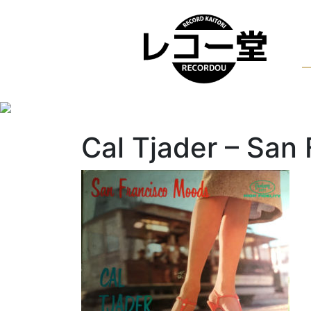
Cal Tjader ‎– Sa