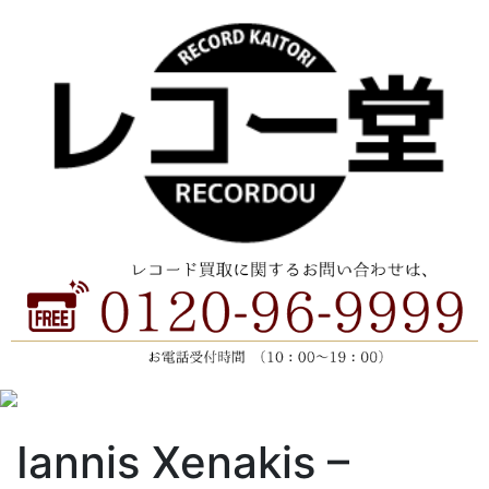
Iannis Xenakis ‎–