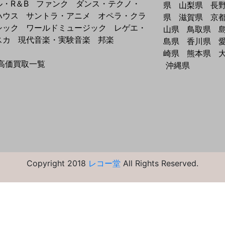
ル・R＆B
ファンク
ダンス・テクノ・
県
山梨県
長
ハウス
サントラ・アニメ
オペラ・クラ
県
滋賀県
京
シック
ワールドミュージック
レゲエ・
山県
鳥取県
スカ
現代音楽・実験音楽
邦楽
島県
香川県
崎県
熊本県
高価買取一覧
沖縄県
Copyright 2018
レコー堂
All Rights Reserved.