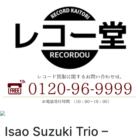
Isao Suzuki Trio ‎–