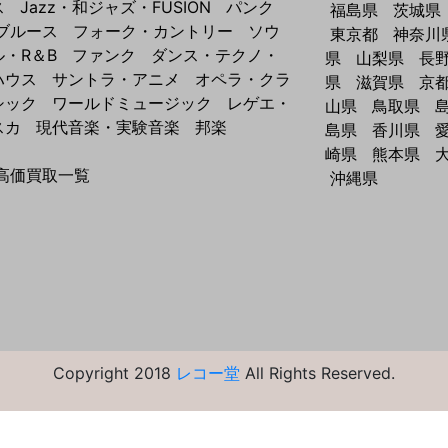
ス
Jazz・和ジャズ・FUSION
パンク
福島県
茨城県
ブルース
フォーク・カントリー
ソウ
東京都
神奈川
ル・R＆B
ファンク
ダンス・テクノ・
県
山梨県
長
ハウス
サントラ・アニメ
オペラ・クラ
県
滋賀県
京
シック
ワールドミュージック
レゲエ・
山県
鳥取県
スカ
現代音楽・実験音楽
邦楽
島県
香川県
崎県
熊本県
高価買取一覧
沖縄県
Copyright 2018
レコー堂
All Rights Reserved.