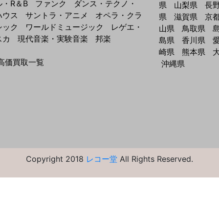
ル・R＆B
ファンク
ダンス・テクノ・
県
山梨県
長
ハウス
サントラ・アニメ
オペラ・クラ
県
滋賀県
京
シック
ワールドミュージック
レゲエ・
山県
鳥取県
スカ
現代音楽・実験音楽
邦楽
島県
香川県
崎県
熊本県
高価買取一覧
沖縄県
Copyright 2018
レコー堂
All Rights Reserved.