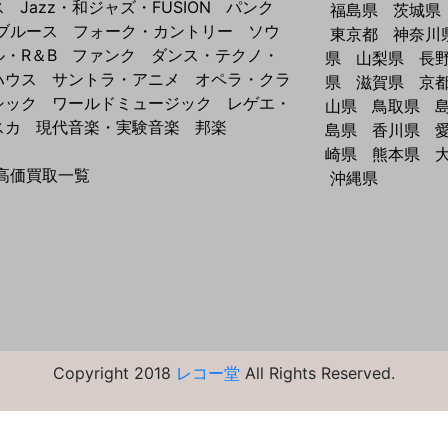
ス
Jazz・和ジャズ・FUSION
パンク
福島県
茨城県
ブルース
フォーク・カントリー
ソウ
東京都
神奈川
ル・R＆B
ファンク
ダンス・テクノ・
県
山梨県
長
ハウス
サントラ・アニメ
オペラ・クラ
県
滋賀県
京
シック
ワールドミュージック
レゲエ・
山県
鳥取県
スカ
現代音楽・実験音楽
邦楽
島県
香川県
崎県
熊本県
高価買取一覧
沖縄県
Copyright 2018
レコー堂
All Rights Reserved.