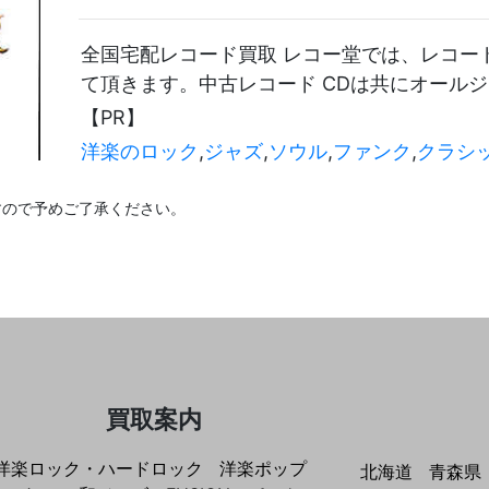
全国宅配レコード買取 レコー堂では、レコード 
て頂きます。中古レコード CDは共にオール
【PR】
洋楽のロック
,
ジャズ
,
ソウル
,
ファンク
,
クラシ
すので予めご了承ください。
買取案内
洋楽ロック・ハードロック
洋楽ポップ
北海道
青森県