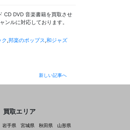
CD DVD 音楽書籍を買取させ
ジャンルに対応しております。
ック
,
邦楽のポップス
,
和ジャズ
新しい記事へ
買取エリア
岩手県
宮城県
秋田県
山形県