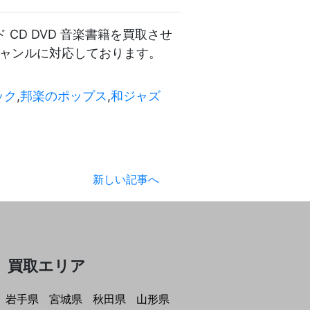
CD DVD 音楽書籍を買取させ
ジャンルに対応しております。
ック
,
邦楽のポップス
,
和ジャズ
新しい記事へ
買取エリア
岩手県
宮城県
秋田県
山形県