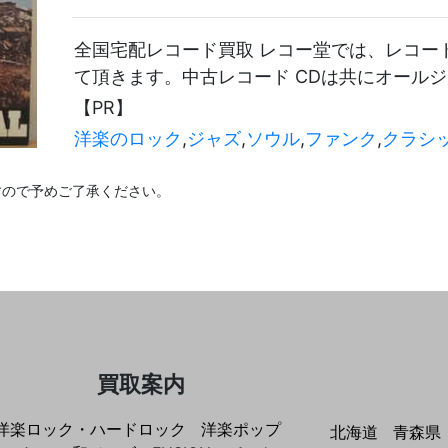
全国宅配レコード買取 レコー堂では、レコード 
て頂きます。中古レコード CDは共にオール
【PR】
洋楽のロック
,
ジャズ
,
ソウル
,
ファンク
,
クラシ
すので予めご了承ください。
買取案内
洋楽ロック・ハードロック
洋楽ポップ
北海道
青森県