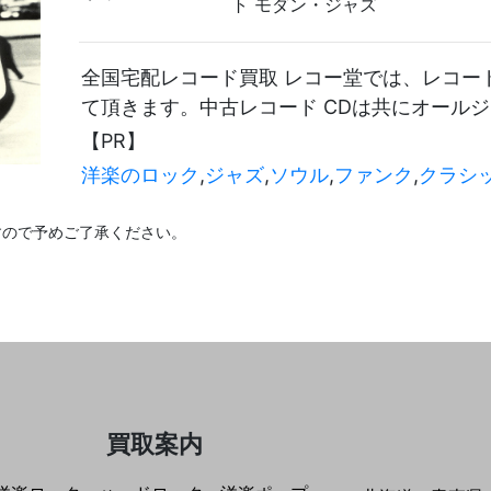
ト モダン・ジャズ
全国宅配レコード買取 レコー堂では、レコード 
て頂きます。中古レコード CDは共にオール
【PR】
洋楽のロック
,
ジャズ
,
ソウル
,
ファンク
,
クラシ
すので予めご了承ください。
買取案内